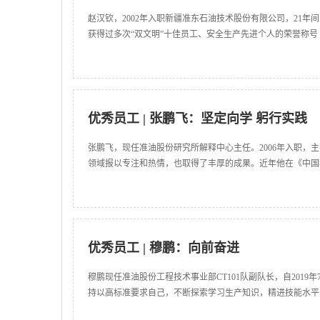
赵汉钦，2002年入职新疆准东石油技术股份有限公司，21
获得过多次“双文明”十佳员工、安全生产先进个人的荣誉称号
优秀员工 | 张鹏飞：坚定向学 躬行实践
张鹏飞，现任准油股份研究所解释中心主任。2006年入职
领域报以专注和热情，也取得了丰厚的成果。近年他在《中国
优秀员工 | 穆鹏：向前奋进
穆鹏现任准油股份工程技术事业部CT101队副队长，自20
持以高标准要求自己，不断探索学习生产知识，精进技能水平