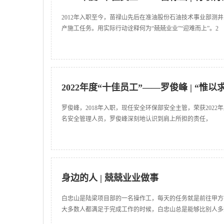
2012年入职至今，苗禄山先后在准油股份石油技术事业部
产施工任务。用实际行动诠释何为“兢兢业业”“迎难而上”。2
2022年度“十佳员工”——罗俊峰 | “
罗俊峰，2018年入职，现任安全环保部安全主管，荣获202
名安全管理人员，罗俊峰深刻地认识到肩上所担的责任，
身边的人 | 兢兢业业做事
白忠山是陆梁项目部的一名操作工，每天的任务就是前往甲方
大多数人都满足于完成工作的时候，白忠山总是能够比别人多