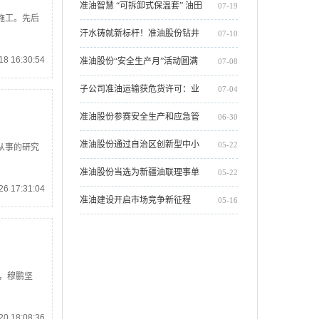
园到油田，准油股份 2025 届新员
准油智慧 “可拆卸式保温套” 油田
07-19
施工。先后
工开启人生新章
实测成功，获高度评价
汗水铸就新标杆！准油股份钻井
07-10
8 16:30:54
项目部创单日进尺712米新纪录
准油股份“安全生产月”活动圆满
07-08
收官
子公司准油运输获危货许可：业
07-04
务整合助力油服主业发展
准油股份参赛安全生产和应急管
06-30
理知识讲解大赛，两项作品摘得
准油股份通过自治区创新型中小
05-22
从事的研究
荣誉
企业复核
准油股份当选为新疆油联理事单
05-22
6 17:31:04
位
准油建设开启市场竞争新征程
05-16
中，穆鹏坚
0 18:08:36