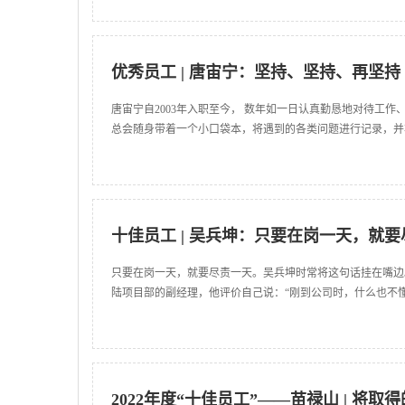
优秀员工 | 唐宙宁：坚持、坚持、再坚持
唐宙宁自2003年入职至今， 数年如一日认真勤恳地对待工
总会随身带着一个小口袋本，将遇到的各类问题进行记录，并
十佳员工 | 吴兵坤：只要在岗一天，就
只要在岗一天，就要尽责一天。吴兵坤时常将这句话挂在嘴边
陆项目部的副经理，他评价自己说：“刚到公司时，什么也不
2022年度“十佳员工”——苗禄山 | 