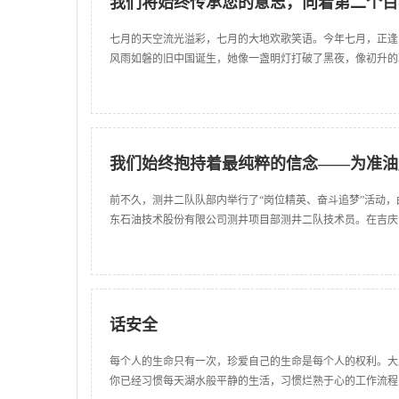
我们将始终传承您的意志，向着第二个百
七月的天空流光溢彩，七月的大地欢歌笑语。今年七月，正逢中
风雨如磐的旧中国诞生，她像一盏明灯打破了黑夜，像初升的
我们始终抱持着最纯粹的信念——为准油
前不久，测井二队队部内举行了“岗位精英、奋斗追梦”活动
东石油技术股份有限公司测井项目部测井二队技术员。在吉庆
话安全
每个人的生命只有一次，珍爱自己的生命是每个人的权利。大
你已经习惯每天湖水般平静的生活，习惯烂熟于心的工作流程