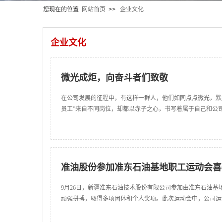
您现在的位置
网站首页
>>
企业文化
企业文化
微光成炬，向奋斗者们致敬
在公司发展的征程中，有这样一群人，他们如同点点微光，默默
员工”来自不同岗位，却都以赤子之心，书写着属于自己和公司的
准油股份参加准东石油基地职工运动会喜
9月26日，新疆准东石油技术股份有限公司参加由准东石油基
顽强拼搏，取得多项团体和个人奖项。此次运动会中，公司运