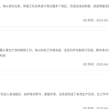
年间，他从准东出发，和施工队伍奔波于南北疆多个地区，完成加油站新建、改造等建设
时间：2023-05-1
，主要从事生产测井解释工作。他以科技工作者自居，坚定向学也能躬行实践，数年来对
科技
时间：2023-04-2
19年7月加入准油股份，始终恪尽职守，勤勉尽责，出色地完成了各项生产任务。在工作
时间：2023-04-2