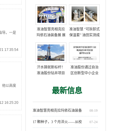
准油智慧亮相克拉
准油智慧 “可拆卸式
指导。一是
玛依石油装备展 展
保温套” 油田实测成
示多项油田技术方
功，获高度评价
案
1 17:35:54
汗水铸就新标杆！
准油股份通过自治
准油股份钻井项目
区创新型中小企业
部创单日进尺712米
复核
新纪录
，他以高度
最新信息
2 16:25:20
准油智慧亮相克拉玛依石油装备
08-19
展 展示多项油田技术方案
17 颗种子，3 个月淬火——从校
07-24