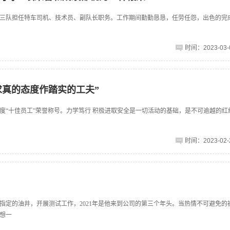
测井三队担任特车司机、技术员、副队长职务。工作期间勤勤恳恳，任劳任怨，出色的完
时间：2023-03-0
惟以求真的态度作踏实的工夫”
2年度“十佳员工”荣誉称号。力学笃行 积极进取安全是一切活动的基础，是不可逾越的
时间：2023-02-2
指定的油井，开展测试工作，2021年是他来到公司的第三个年头。当热情不可避免的
想一