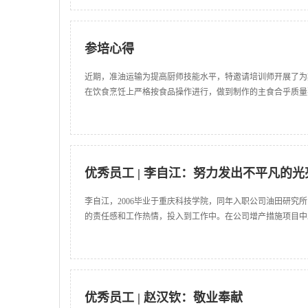
参培心得
近期，准油运输为提高厨师技能水平，特邀请培训师开展了为
在饮食烹饪上严格按食品操作进行，做到制作的主食合乎质量
优秀员工 | 李自江：努力发出不平凡的光
李自江，2006毕业于重庆科技学院，同年入职公司油田研
的责任感和工作热情，投入到工作中。在公司增产措施项目中
优秀员工 | 赵汉钦：敬业奉献