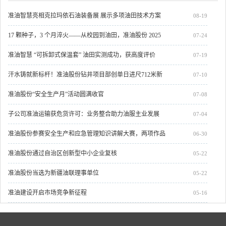
准油智慧亮相克拉玛依石油装备展 展示多项油田技术方案
08-19
17 颗种子，3 个月淬火——从校园到油田，准油股份 2025
07-24
届新员工开启人生新章
准油智慧 “可拆卸式保温套” 油田实测成功，获高度评价
07-19
汗水铸就新标杆！准油股份钻井项目部创单日进尺712米新
07-10
纪录
准油股份“安全生产月”活动圆满收官
07-08
子公司准油运输获危货许可：业务整合助力油服主业发展
07-04
准油股份参赛安全生产和应急管理知识讲解大赛，两项作品
06-30
摘得荣誉
准油股份通过自治区创新型中小企业复核
05-22
准油股份当选为新疆油联理事单位
05-22
准油建设开启市场竞争新征程
05-16