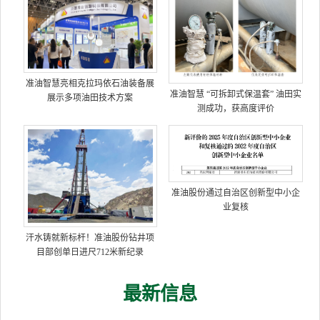
准油智慧亮相克拉玛依石油装备展
准油智慧 “可拆卸式保温套” 油田实
展示多项油田技术方案
测成功，获高度评价
准油股份通过自治区创新型中小企
业复核
汗水铸就新标杆！准油股份钻井项
目部创单日进尺712米新纪录
最新信息