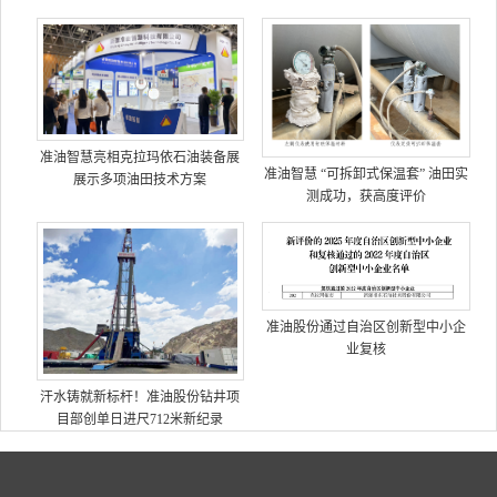
准油智慧亮相克拉玛依石油装备展
准油智慧 “可拆卸式保温套” 油田实
展示多项油田技术方案
测成功，获高度评价
准油股份通过自治区创新型中小企
业复核
汗水铸就新标杆！准油股份钻井项
目部创单日进尺712米新纪录