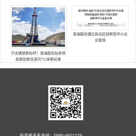
准油股份通过自治区创新型中小企
业复核
汗水铸就新标杆！准油股份钻井项
目部创单日进尺712米新纪录
投资者关系专线：0990-6601229