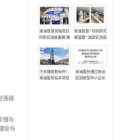
准油智慧亮相克拉
准油智慧 “可拆卸式
玛依石油装备展 展
保温套” 油田实测成
示多项油田技术方
功，获高度评价
案
汗水铸就新标杆！
准油股份通过自治
准油股份钻井项目
区创新型中小企业
部创单日进尺712米
复核
新纪录
吋连续
珍惜与
理论与