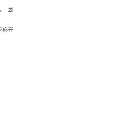
。”因
芝麻开