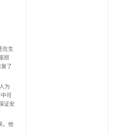
还在生
座损
恢复了
人为
产中可
保证安
获。他