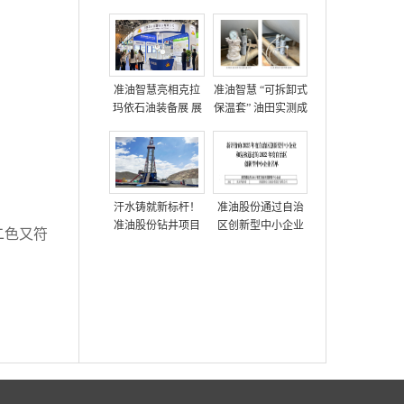
准油智慧亮相克拉
准油智慧 “可拆卸式
玛依石油装备展 展
保温套” 油田实测成
示多项油田技术方
功，获高度评价
案
汗水铸就新标杆！
准油股份通过自治
准油股份钻井项目
区创新型中小企业
二色又符
部创单日进尺712米
复核
新纪录