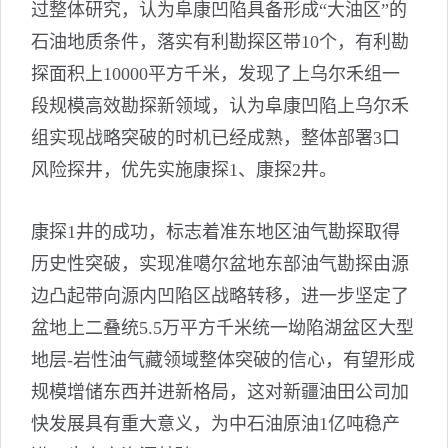
过整体研究，认为阜康凹陷具备形成“大油区”的
石油地质条件，落实有利勘探区带10个，有利勘
探面积上10000平方千米，发现了上乌尔禾组一
段规模高效勘探新领域，认为阜康凹陷上乌尔禾
组实现战略突破的时机已经成熟，整体部署3口
风险探井，优先实施康探1、康探2井。
康探1井的成功，标志着准东地区油气勘探取得
历史性突破，实现准噶尔盆地东部油气勘探由源
边凸起带向源内凹陷区战略转移，进一步坚定了
盆地上二叠统5.5万平方千米统一坳陷湖盆区大型
地层-岩性油气藏领域整体突破的信心，有望形成
规模增储东西并进新格局，这对新疆油田公司加
快发展具有重大意义，为中石油原油1亿吨稳产