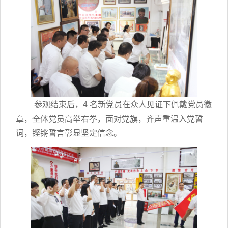
参观结束后，4 名新党员在众人见证下佩戴党员徽
章，全体党员高举右拳，面对党旗，齐声重温入党誓
词，铿锵誓言彰显坚定信念。