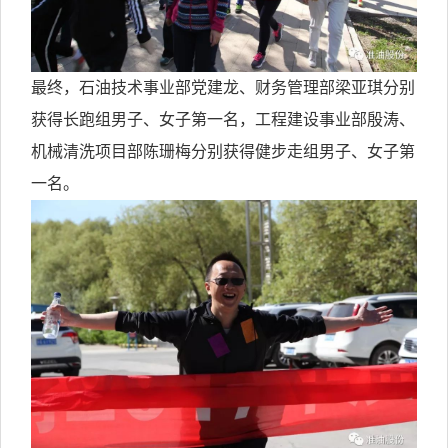
最终，石油技术事业部党建龙、财务管理部梁亚琪分别
获得
长跑组
男子
、
女子第一名，工程建设事业部殷涛、
机械清洗
项目部
陈珊梅分别获得
健步走组
男子
、
女子第
一名。