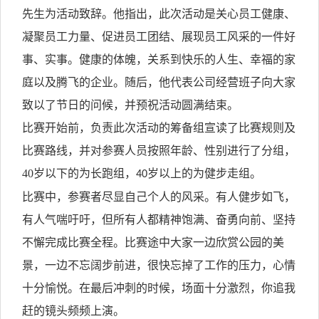
先生
为活动致辞。他指出，此次活动是关心员工健康、
凝聚员工力量、
促进员工团结、
展现员工风采的一件好
事、实事
。
健康的体魄，
关系到
快乐的人生
、
幸福的家
庭
以及
腾飞的企业。随后，他代表公司
经营班子
向大家
致以了节日
的
问候，并预祝活动圆满结束。
比赛开始前，负责此次活动的筹备组宣读了比赛规则及
比赛路线，并对参赛人员按照年龄、性别进行了分组
，
40岁以下的为长跑组，
岁以上
的
为健步走组。
40
比赛中，参赛者尽显自己个人的风采。有人健步如飞，
有人气喘吁吁，但所有人都精神饱满、奋勇向前、坚持
不懈完成比赛全程。比赛途中大家一边欣赏公园的美
景，一边不忘阔步前进，很快忘掉了工作的压力，心情
十分愉悦。在最后冲刺的时候，场面十分激烈，你追我
赶的镜头频频上演。