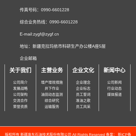
传真号码：0990-6601228
综合业务热线：0990-6601228
E-mail:zygf@zygf.cn
地址：新疆克拉玛依市科研生产办公楼A座5层
企业邮箱
关于我们
主营业务
企业文化
新闻中心
公司简介
增产增效措施
企业理念
公司新闻
发展战略
井下作业
企业标志
行业动态
公司架构
油田动态监测
员工誓词
媒体报道
交流合作
综合研究
准油之歌
荣誉资质
运输服务
员工风采
版权所有 新疆准东石油技术股份有限公司 All Rights Reserved 备案：
新ICP备