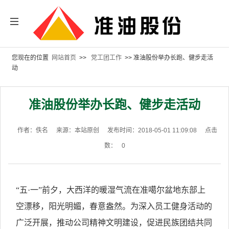
您现在的位置
网站首页
>>
党工团工作
>> 准油股份举办长跑、健步走活
动
准油股份举办长跑、健步走活动
作者：佚名
来源：本站原创
发布时间：2018-05-01 11:09:08
点击
数：
0
“五·一”前夕，
大西洋的暖湿气流在
准噶尔盆地东部
上
空漂移
，
阳光明媚，春意盎然。为深入
员工
健身活动的
广泛开展，推动
公司
精神文明建设，
促进民族团结共同