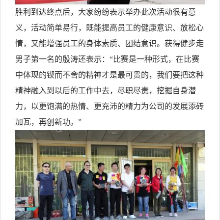
胜利到达终点后，大家纷纷表示举办此次活动很有意
义，活动简单易行，既能提高
员工
的健康意识、放松心
情
，
又能增强
员工
的身体素质、
团结
意识。获得健步走
男子第一名的殷涛还表示：“
比赛是一种形式，在比赛
中体现的锲而不舍的精神才是最可贵的，我们要把这种
精神融入到以后的
工作
中去，尽职尽责，挖掘自身潜
力，以更饱满的热情、更充沛的精力为公司的发展添砖
加瓦，再创新功。
”