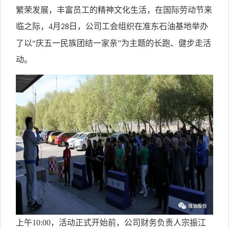
繁荣发展，
丰富
员工
的精神文化生活，在国际
劳动节
来
临之际，
4
月
日
，
公司
工会
组织在准东石油基地举办
28
了以
“庆五一民族团结一家亲”
为主题
的长跑
、
健步走活
动。
上午10:00，活动
正式开始前，公司财务负责人宗振江