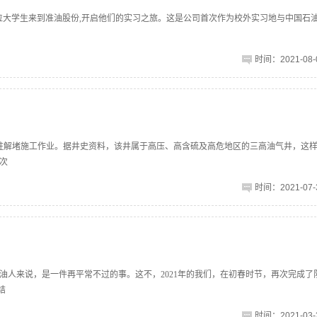
20位大学生来到准油股份,开启他们的实习之旅。这是公司首次作为校外实习地与中国石
时间：2021-08-0
行管柱解堵施工作业。据井史资料，该井属于高压、高含硫及高危地区的三高油气井，这
次
时间：2021-07-3
油人来说，是一件再平常不过的事。这不，2021年的我们，在初春时节，再次完成了
结
时间：2021-03-3