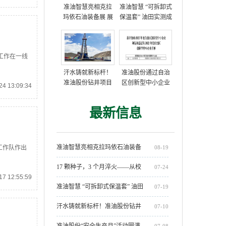
准油智慧亮相克拉
准油智慧 “可拆卸式
玛依石油装备展 展
保温套” 油田实测成
示多项油田技术方
功，获高度评价
案
工作在一线
汗水铸就新标杆！
准油股份通过自治
准油股份钻井项目
区创新型中小企业
4 13:09:34
部创单日进尺712米
复核
新纪录
最新信息
准油智慧亮相克拉玛依石油装备
08-19
工作队作出
展 展示多项油田技术方案
17 颗种子，3 个月淬火——从校
07-24
7 12:55:59
园到油田，准油股份 2025 届新员
准油智慧 “可拆卸式保温套” 油田
07-19
工开启人生新章
实测成功，获高度评价
汗水铸就新标杆！准油股份钻井
07-10
项目部创单日进尺712米新纪录
准油股份“安全生产月”活动圆满
07-08