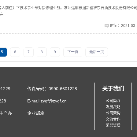
贵强等人前往井下技术事业部对接修理业务。准油运输根据新疆准东石油技术股份有限公
完
时间：2021-03-1
5
6
7
8
9
下一页
最后一页
关于我们
1229
传真号码：0990-6601228
28
E-mail:zygf@zygf.cn
公司简介
发展战略
生产办
企业邮箱
公司架构
交流合作
荣誉资质