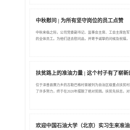
中秋慰问 | 为所有坚守岗位的员工点赞
中秋来临之际，公司党委副书记、监事会主席、工会主席佐军
的全体员工。为他们送去慰问品，并寄予诚挚的问候及祝福，
扶贫路上的准油力量 | 这个村子有了崭
位于泽普县赛力乡的古勒巴格村曾被列为自治区级重点扶贫村
了许多努力，终于在2020年摆脱了绝对贫困。扶贫先扶志，对
欢迎中国石油大学（北京）实习生来准油