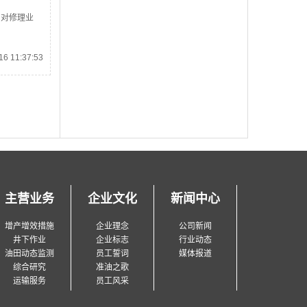
司对修理业
6 11:37:53
主营业务
企业文化
新闻中心
增产增效措施
企业理念
公司新闻
井下作业
企业标志
行业动态
油田动态监测
员工誓词
媒体报道
综合研究
准油之歌
运输服务
员工风采