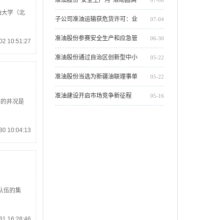
油大学（北
收官
子公司准油运输获危货许可：业
07-04
务整合助力油服主业发展
准油股份参赛安全生产和应急管
06-30
2 10:51:27
理知识讲解大赛，两项作品摘得
准油股份通过自治区创新型中小
05-22
荣誉
企业复核
准油股份当选为新疆油联理事单
05-22
位
准油建设开启市场竞争新征程
05-16
样的井况是
0 10:04:13
队伍的集
1 16:28:46