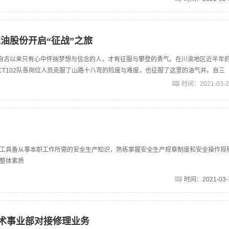
油股份开启“征战”之旅
自古以来只有心中怀揣梦想与信念的人，才有征服与攀登的勇气。在川渝地区近半年
CT102队各岗位人员克服了山路十八弯的险度与难度，也征服了这里的油气井。自三
时间：2021-03-29
工具备从事本职工作所需的安全生产知识，熟练掌握安全生产规章制度和安全操作规
整体素质
时间：2021-03-1
技术事业部对接修理业务