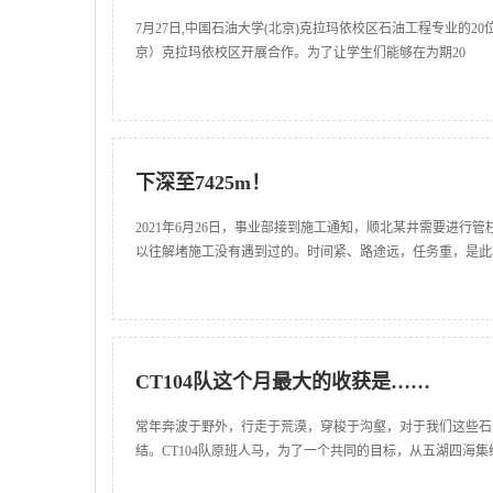
7月27日,中国石油大学(北京)克拉玛依校区石油工程专业的
京）克拉玛依校区开展合作。为了让学生们能够在为期20
下深至7425m！
2021年6月26日，事业部接到施工通知，顺北某井需要进
以往解堵施工没有遇到过的。时间紧、路途远，任务重，是此
CT104队这个月最大的收获是……
常年奔波于野外，行走于荒漠，穿梭于沟壑，对于我们这些石
结。CT104队原班人马，为了一个共同的目标，从五湖四海集