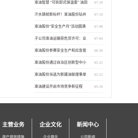
园到油田，准油股份 2025 届新员
准油智慧 “可拆卸式保温套” 油田
07-19
工开启人生新章
实测成功，获高度评价
汗水铸就新标杆！准油股份钻井
07-10
项目部创单日进尺712米新纪录
准油股份“安全生产月”活动圆满
07-08
收官
子公司准油运输获危货许可：业
07-04
务整合助力油服主业发展
准油股份参赛安全生产和应急管
06-30
理知识讲解大赛，两项作品摘得
准油股份通过自治区创新型中小
05-22
荣誉
企业复核
准油股份当选为新疆油联理事单
05-22
位
准油建设开启市场竞争新征程
05-16
主营业务
企业文化
新闻中心
增产增效措施
企业理念
公司新闻