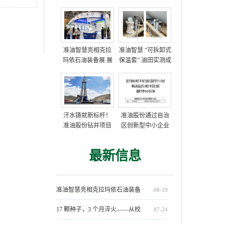
准油智慧亮相克拉
准油智慧 “可拆卸式
玛依石油装备展 展
保温套” 油田实测成
示多项油田技术方
功，获高度评价
案
汗水铸就新标杆！
准油股份通过自治
准油股份钻井项目
区创新型中小企业
部创单日进尺712米
复核
新纪录
最新信息
准油智慧亮相克拉玛依石油装备
08-19
展 展示多项油田技术方案
17 颗种子，3 个月淬火——从校
07-24